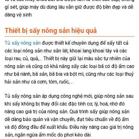
gỉ sét, giúp máy dù dùng lâu vẫn giữ được độ bền đẹp và dễ
dàng vệ sinh.
Thiết bị sấy nông sản hiệu quả
Tủ sấy nông sản
được thiết kế chuyên dụng để sấy tất cả
các loại nông sản như sắn lát, khoai lang khoai tây và các
loại rau, củ, quả,… Thiết bị này giữ lại màu sắc tự nhiên của
nông sản và cũng có khả năng sấy các loại bã có độ ẩm cao
như bã nành, bã sắn, bã bia và bột mì, cũng như các loại thuỷ
hải sản như cá cơm, tôm, ruốc,…
Tủ sấy nông sản áp dụng công nghệ mới, giúp nông sản sau
khi sấy không bị thay đổi các đặc tính cơ, lý, hoá, nhờ đó
nâng cao giá trị của nông sản. Quá trình sấy giúp nông sản
dễ dàng bảo quản và vận chuyển, đạt tiêu chuẩn về độ ẩm
và độ đồng đều để xuất khẩu. Điều này nâng cao giá trị nông
sản, ngăn ngừa ẩm mốc do phơi kéo dài.