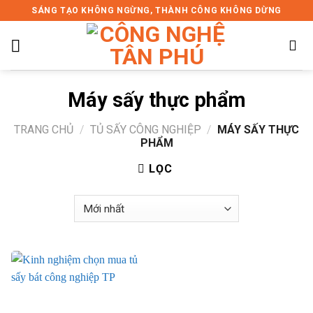
Skip
SÁNG TẠO KHÔNG NGỪNG, THÀNH CÔNG KHÔNG DỪNG
to
content
Máy sấy thực phẩm
TRANG CHỦ
/
TỦ SẤY CÔNG NGHIỆP
/
MÁY SẤY THỰC
PHẨM
LỌC