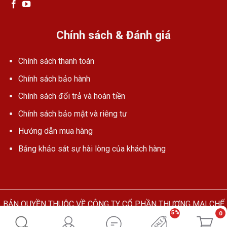
Chính sách & Đánh giá
Chính sách thanh toán
Chính sách bảo hành
Chính sách đổi trả và hoàn tiền
Chính sách bảo mật và riêng tư
Hướng dẫn mua hàng
Bảng khảo sát sự hài lòng của khách hàng
BẢN QUYỀN THUỘC VỀ CÔNG TY CỔ PHẦN THƯƠNG MẠI CHẾ
5%
0
TẠO & CHUYỂN GIAO CÔNG NGHỆ TÂN PHÚ