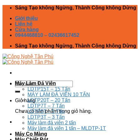
Skip
Sáng Tạo không Ngừng, Thành Công không Dừng
to
Giới thiệu
content
Liên hệ
Cửa hàng
0944468810 – 02436617452
Sáng Tạo không Ngừng, Thành Công không Dừng
Tìm
Máy Làm Đá Viên
kiếm:
LDTP15T – 15 Tấn
MÁY LÀM ĐÁ VIÊN 10 TẤN
LDTP20T – 20 Tấn
Giỏ hàng
LDTP7T – 7 Tấn
Chưa có sản phẩm trong giỏ hàng.
LDTP5T – 5 Tấn
LDTP3T – 3 Tấn
Máy làm đá viên 2 tấn
Máy làm đá viên 1 tấn – MLDTP-1T
Máy Co Màng
Máy Chiết Rót