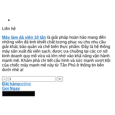
Liên hệ
Máy làm đá viên 10 tấn
là giải pháp hoàn hảo mang đến
những viên đá tinh khiết chất lượng phục vụ cho nhu cầu
giải khát, bảo quản và chế biến thực phẩm. Đây là hệ thống
máy sản xuất đá viên sạch, được ưa chuộng tại các cơ sở
kinh doanh quy mô vừa và lớn nhờ vào khả năng vận hành
mạnh mẽ. Khám phá chi tiết cấu hình và sức mạnh vượt trội
của chiếc máy mạnh mẽ này từ Tân Phú ở thông tin bên
dưới nhé ạ!
Máy
làm
Đặt hàng
online
đá
Gọi Ngay
viên
Thêm Vào
giỏ hàng
10
tấn
công
nghiệp