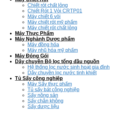
Chiết rót chất lỏng
Chiết Rót 1 Vòi CRTP01
Máy chiết 6 vòi
Máy chiết rót mỹ phẩm
Máy chiết rót chất lỏng
Máy Thực Phẩm
Máy Nghành Dược phẩm
Máy đồng hóa
Máy nhũ hóa mỹ phẩm
Máy Đóng Gói
Dây chuyền Bộ lọc tổng đầu nguồn
Hệ thống lọc nước sinh hoạt gia đình
Dây chuyền lọc nước tinh khiết
Tủ Sấy công nghiệp
Máy Sấy thực phẩm
Tủ sấy bát công nghiệp
Sấy nông sản
Sấy chân không
Sấy dược liệu