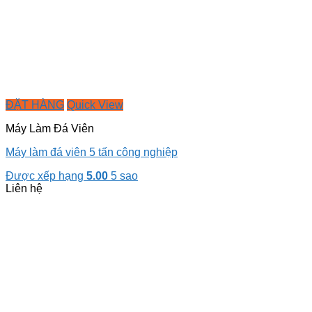
ĐẶT HÀNG
Quick View
Máy Làm Đá Viên
Máy làm đá viên 5 tấn công nghiệp
Được xếp hạng
5.00
5 sao
Liên hệ