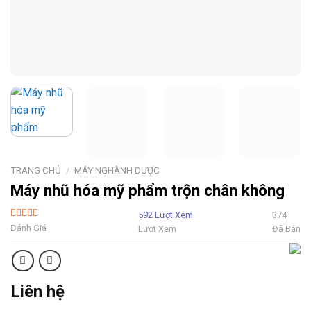
TRANG CHỦ
/
MÁY NGHÀNH DƯỢC
Máy nhũ hóa mỹ phẩm trộn chân không
592 Lượt Xem
374
5 Sao
Đánh Giá
Lượt Xem
Đã Bán
Liên hệ