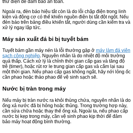
thử điện để đảm bảo an toàn.
Ngoài ra, đèn báo hiệu tắt còn là do lỗi chập điện trong linh
kiện và động cơ có thể khiến nguồn điện bị tắt đột ngột. Nếu
đèn báo trên bảng điều khiển tắt, người dùng cần kiểm tra và
xử lý ngay lập tức.
Máy sản xuất đá bi bị tuyết bám
Tuyết bám gần máy nén là lỗi thường gặp ở
máy làm đá viên
sạch công nghiệp
. Nguyên nhân là do nhiệt độ môi trường
quá thấp. Cách xử lý là chỉnh thời gian cấp gas và tăng độ
trễ (timer), hoặc rút rơ le trung gian cấp gas và cắm lại sau
một thời gian. Nếu phao cấp gas không ngắt, hãy nới lỏng ốc
cần phao hoặc tháo phao để vệ sinh sạch sẽ.
Nước bị tràn trong máy
Nếu máy bị tràn nước ra khỏi thùng chứa, nguyên nhân là do
ống xả nước đã bị hỏng hoặc thủng. Trong trường hợp này,
cần sửa chữa hoặc thay thế ống xả. Ngoài ta, nếu phao cấp
nước bị kẹp trong máy, cần vệ sinh phao kịp thời để đảm
bảo máy hoạt động bình thường.