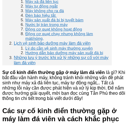
Máy xả đá liên tục
Máy tự động ngắt
Máy không cho ra đá
Đèn báo hiệu tắt
Máy sản xuất đá bi bị tuyết bám
Nước bị tràn trong máy
Động cơ quạt không hoạt động
Động cơ quạt chạy nhưng không làm
mát/nóng,
Lịch vệ sinh bảo dưỡng máy làm đá viên
Lý do cần vệ sinh máy thường xuyên
Hướng dẫn bảo dưỡng máy sản xuất đá bi
Những lưu ý trước khi xử lý những sự cố với máy
làm đá viên
Sự cố kinh điển thường gặp ở máy làm đá viên
là gì? Khi
bắt đầu vận hành máy, không tránh khỏi những vấn đề phát
sinh như máy xả đá liên tục, máy tự động ngắt,.. Tất cả
những lỗi này cần được phát hiện và xử lý kịp thời. Để nắm
được hướng giải quyết, mời bạn đọc cùng Tân Phú theo dõi
thông tin chi tiết trong bài viết dưới đây!
Các sự cố kinh điển thường gặp ở
máy làm đá viên và cách khắc phục