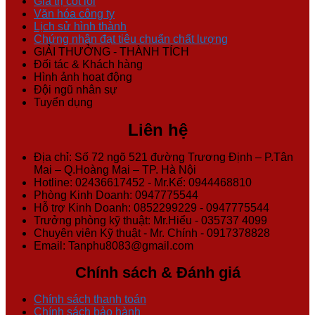
Giá trị cốt lõi
Văn hóa công ty
Lịch sử hình thành
Chứng nhận đạt tiêu chuẩn chất lượng
GIẢI THƯỞNG - THÀNH TÍCH
Đối tác & Khách hàng
Hình ảnh hoạt động
Đội ngũ nhân sự
Tuyển dụng
Liên hệ
Địa chỉ: Số 72 ngõ 521 đường Trương Định – P.Tân
Mai – Q.Hoàng Mai – TP. Hà Nội
Hotline: 02436617452 - Mr.Kế: 0944468810
Phòng Kinh Doanh: 0947775544
Hỗ trợ Kinh Doanh: 0852299229 - 0947775544
Trưởng phòng kỹ thuật: Mr.Hiểu - 035737 4099
Chuyên viên Kỹ thuật - Mr. Chính - 0917378828
Email: Tanphu8083@gmail.com
Chính sách & Đánh giá
Chính sách thanh toán
Chính sách bảo hành