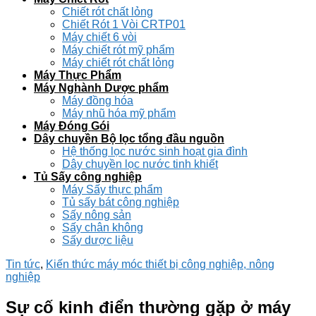
Chiết rót chất lỏng
Chiết Rót 1 Vòi CRTP01
Máy chiết 6 vòi
Máy chiết rót mỹ phẩm
Máy chiết rót chất lỏng
Máy Thực Phẩm
Máy Nghành Dược phẩm
Máy đồng hóa
Máy nhũ hóa mỹ phẩm
Máy Đóng Gói
Dây chuyền Bộ lọc tổng đầu nguồn
Hệ thống lọc nước sinh hoạt gia đình
Dây chuyền lọc nước tinh khiết
Tủ Sấy công nghiệp
Máy Sấy thực phẩm
Tủ sấy bát công nghiệp
Sấy nông sản
Sấy chân không
Sấy dược liệu
Tin tức
,
Kiến thức máy móc thiết bị công nghiệp, nông
nghiệp
Sự cố kinh điển thường gặp ở máy