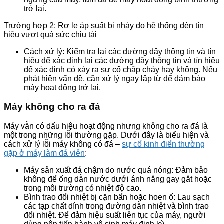
trở lại.
Trường hợp 2: Rơ le áp suất bị nhảy do hệ thống đèn tín
hiệu vượt quá sức chịu tải
Cách xử lý: Kiểm tra lại các đường dây thông tin và tín
hiệu để xác định lại các đường dây thông tin và tín hiệu
để xác định có xảy ra sự cố chập cháy hay không. Nếu
phát hiện vấn đề, cần xử lý ngay lập từ để đảm bảo
máy hoạt động trở lại.
Máy không cho ra đá
Máy vẫn có dấu hiệu hoạt động nhưng không cho ra đá là
một trong những lỗi thường gặp. Dưới đây là biểu hiện và
cách xử lý lỗi máy không có đá –
sự cố kinh điển thường
gặp ở máy làm đá viên
:
Máy sản xuất đá chậm do nước quá nóng: Đảm bảo
không để ống dẫn nước dưới ánh nắng gay gắt hoặc
trong môi trường có nhiệt độ cao.
Bình trao đổi nhiệt bị cặn bẩn hoặc hoen ố: Lau sạch
các tạp chất dính trong đường dẫn nhiệt và bình trao
đổi nhiệt. Để đảm hiệu suất liên tục của máy, người