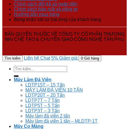
Chính sách đổi trả và hoàn tiền
Chính sách bảo mật và riêng tư
Hướng dẫn mua hàng
Bảng khảo sát sự hài lòng của khách hàng
BẢN QUYỀN THUỘC VỀ CÔNG TY CỔ PHẦN THƯƠNG
MẠI CHẾ TẠO & CHUYỂN GIAO CÔNG NGHỆ TÂN PHÚ
Liên hệ
Chat
5%
Giảm giá
Tìm kiếm
0
Giỏ hàng
Tìm
kiếm:
Máy Làm Đá Viên
LDTP15T – 15 Tấn
MÁY LÀM ĐÁ VIÊN 10 TẤN
LDTP20T – 20 Tấn
LDTP7T – 7 Tấn
LDTP5T – 5 Tấn
LDTP3T – 3 Tấn
Máy làm đá viên 2 tấn
Máy làm đá viên 1 tấn – MLDTP-1T
Máy Co Màng