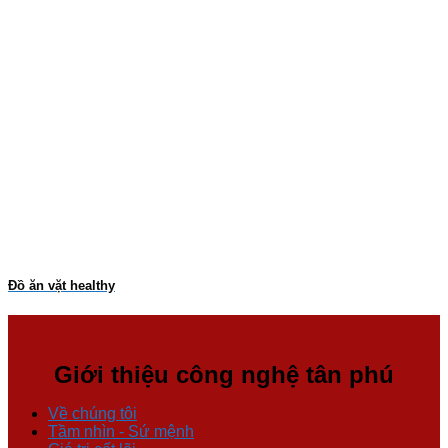
Đồ ăn vặt healthy
Giới thiệu công nghệ tân phú
Về chúng tôi
Tầm nhìn - Sứ mệnh