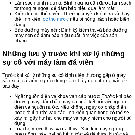
Làm sạch bình ngưng: Bình ngưng cần được làm sạch
từ trong ra ngoài để đảm bảo hiệu quả làm mát.
Kiểm tra lọc thô nước: Thường xuyên kiểm tra và thay
thế linh kiện
lọc thô nước
nếu bị hỏng, rách hoặc biến
dạng.
Bảo dưỡng máy nén: Định kỳ kiểm tra và bảo dưỡng
máy nén để đảm bảo hiệu suất làm việc của sản
phẩm.
Những lưu ý trước khi xử lý những
sự cố với máy làm đá viên
Trước khi xử lý những sự cố kinh điển thường gặp ở máy
sản xuất đá viên, người dùng cần chú ý đến những vấn đề
sau đây:
Ngắt nguồn điện và khóa van cấp nước: Trước khi bảo
dưỡng máy, đảm bảo máy đã ngắt kết nối với nguồn
điện và nguồn nước. Nếu không, nguy cơ chập điện
hoặc rò rỉ nước vào các linh kiện quan trọng có thể sẽ
xảy ra, gây hư hại cho máy và nguy hiểm cho người sử
dụng.
Loại bỏ nước thừa và đá thừa: Sau khi máy ngừng
hoạt động, hãy loại bỏ hết nước và đá thừa. Nước và