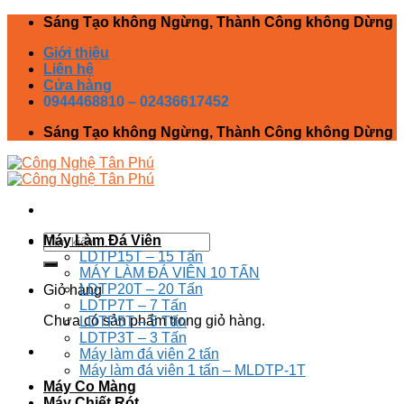
Skip
Sáng Tạo không Ngừng, Thành Công không Dừng
to
Giới thiệu
content
Liên hệ
Cửa hàng
0944468810 – 02436617452
Sáng Tạo không Ngừng, Thành Công không Dừng
Tìm
Máy Làm Đá Viên
kiếm:
LDTP15T – 15 Tấn
MÁY LÀM ĐÁ VIÊN 10 TẤN
LDTP20T – 20 Tấn
Giỏ hàng
LDTP7T – 7 Tấn
Chưa có sản phẩm trong giỏ hàng.
LDTP5T – 5 Tấn
LDTP3T – 3 Tấn
Máy làm đá viên 2 tấn
Máy làm đá viên 1 tấn – MLDTP-1T
Máy Co Màng
Máy Chiết Rót