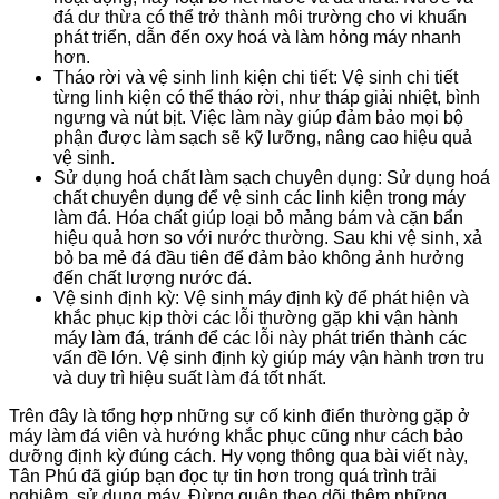
đá dư thừa có thể trở thành môi trường cho vi khuẩn
phát triển, dẫn đến oxy hoá và làm hỏng máy nhanh
hơn.
Tháo rời và vệ sinh linh kiện chi tiết: Vệ sinh chi tiết
từng linh kiện có thể tháo rời, như tháp giải nhiệt, bình
ngưng và nút bịt. Việc làm này giúp đảm bảo mọi bộ
phận được làm sạch sẽ kỹ lưỡng, nâng cao hiệu quả
vệ sinh.
Sử dụng hoá chất làm sạch chuyên dụng: Sử dụng hoá
chất chuyên dụng để vệ sinh các linh kiện trong máy
làm đá. Hóa chất giúp loại bỏ mảng bám và cặn bẩn
hiệu quả hơn so với nước thường. Sau khi vệ sinh, xả
bỏ ba mẻ đá đầu tiên để đảm bảo không ảnh hưởng
đến chất lượng nước đá.
Vệ sinh định kỳ: Vệ sinh máy định kỳ để phát hiện và
khắc phục kịp thời các lỗi thường gặp khi vận hành
máy làm đá, tránh để các lỗi này phát triển thành các
vấn đề lớn. Vệ sinh định kỳ giúp máy vận hành trơn tru
và duy trì hiệu suất làm đá tốt nhất.
Trên đây là tổng hợp những sự cố kinh điển thường gặp ở
máy làm đá viên và hướng khắc phục cũng như cách bảo
dưỡng định kỳ đúng cách. Hy vọng thông qua bài viết này,
Tân Phú đã giúp bạn đọc tự tin hơn trong quá trình trải
nghiệm, sử dụng máy. Đừng quên theo dõi thêm những