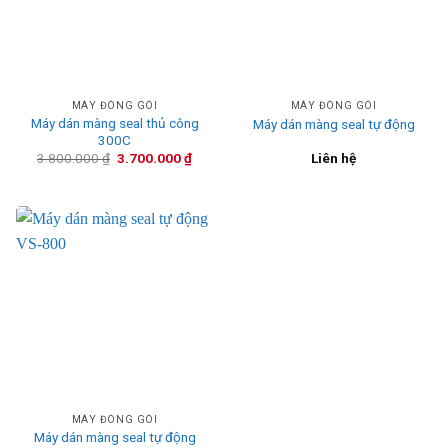
MÁY ĐÓNG GÓI
MÁY ĐÓNG GÓI
Máy dán màng seal thủ công
Máy dán màng seal tự động
300C
Giá
Giá
3.800.000
₫
3.700.000
₫
Liên hệ
gốc
hiện
là:
tại
3.800.000 ₫.
là:
3.700.000 ₫.
MÁY ĐÓNG GÓI
Máy dán màng seal tự động