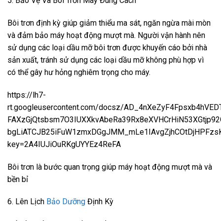
5. Bảo Vệ Và Bôi Trơn Máy Đúng Cách
Bôi trơn định kỳ giúp giảm thiểu ma sát, ngăn ngừa mài mòn
và đảm bảo máy hoạt động mượt mà. Người vận hành nên
sử dụng các loại dầu mỡ bôi trơn được khuyến cáo bởi nhà
sản xuất, tránh sử dụng các loại dầu mỡ không phù hợp vì
có thể gây hư hỏng nghiêm trọng cho máy.
https://lh7-
rt.googleusercontent.com/docsz/AD_4nXeZyF4Fpsxb4hVE
FAXzGjQtsbsm7O3IUXXkvAbeRa39Rx8eXVHCrHiN53XGtjp9
bgLiATCJB25iFuW1zmxDGgJMM_mLe1IAvgZjhCOtDjHPFzsK
key=2A4IUJiOuRKgUYYEz4ReFA
Bôi trơn là bước quan trọng giúp máy hoạt động mượt mà và
bền bỉ
6. Lên Lịch
Bảo Dưỡng
Định Kỳ