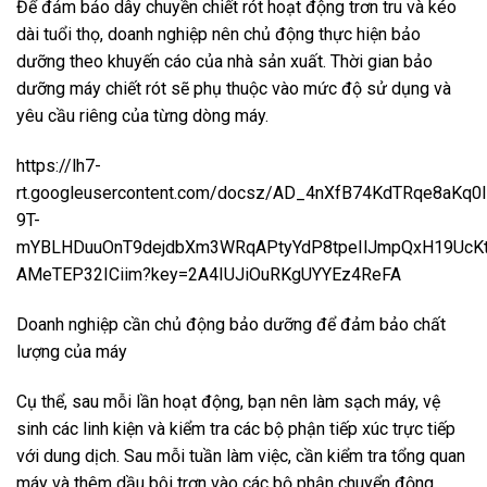
Để đảm bảo dây chuyền chiết rót hoạt động trơn tru và kéo
dài tuổi thọ, doanh nghiệp nên chủ động thực hiện bảo
dưỡng theo khuyến cáo của nhà sản xuất. Thời gian bảo
dưỡng máy chiết rót sẽ phụ thuộc vào mức độ sử dụng và
yêu cầu riêng của từng dòng máy.
https://lh7-
rt.googleusercontent.com/docsz/AD_4nXfB74KdTRqe8aKq
9T-
mYBLHDuuOnT9dejdbXm3WRqAPtyYdP8tpeIlJmpQxH19UcKt
AMeTEP32ICiim?key=2A4IUJiOuRKgUYYEz4ReFA
Doanh nghiệp cần chủ động bảo dưỡng để đảm bảo chất
lượng của máy
Cụ thể, sau mỗi lần hoạt động, bạn nên làm sạch máy, vệ
sinh các linh kiện và kiểm tra các bộ phận tiếp xúc trực tiếp
với dung dịch. Sau mỗi tuần làm việc, cần kiểm tra tổng quan
máy và thêm dầu bôi trơn vào các bộ phận chuyển động.