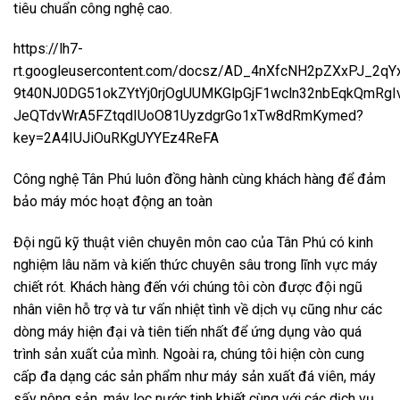
tiêu chuẩn công nghệ cao.
https://lh7-
rt.googleusercontent.com/docsz/AD_4nXfcNH2pZXxPJ_2
9t40NJ0DG51okZYtYj0rjOgUUMKGlpGjF1wcln32nbEqkQmRg
JeQTdvWrA5FZtqdIUoO81UyzdgrGo1xTw8dRmKymed?
key=2A4IUJiOuRKgUYYEz4ReFA
Công nghệ Tân Phú luôn đồng hành cùng khách hàng để đảm
bảo máy móc hoạt động an toàn
Đội ngũ kỹ thuật viên chuyên môn cao của Tân Phú có kinh
nghiệm lâu năm và kiến thức chuyên sâu trong lĩnh vực máy
chiết rót. Khách hàng đến với chúng tôi còn được đội ngũ
nhân viên hỗ trợ và tư vấn nhiệt tình về dịch vụ cũng như các
dòng máy hiện đại và tiên tiến nhất để ứng dụng vào quá
trình sản xuất của mình. Ngoài ra, chúng tôi hiện còn cung
cấp đa dạng các sản phẩm như máy sản xuất đá viên, máy
sấy nông sản, máy lọc nước tinh khiết cùng với các dịch vụ