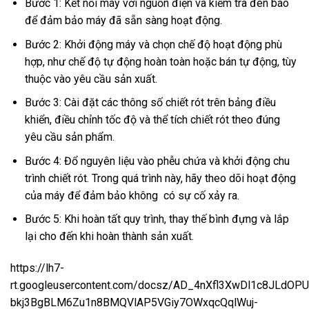
Bước 1: Kết nối máy với nguồn điện và kiểm tra đèn báo
để đảm bảo máy đã sẵn sàng hoạt động.
Bước 2: Khởi động máy và chọn chế độ hoạt động phù
hợp, như chế độ tự động hoàn toàn hoặc bán tự động, tùy
thuộc vào yêu cầu sản xuất.
Bước 3: Cài đặt các thông số chiết rót trên bảng điều
khiển, điều chỉnh tốc độ và thể tích chiết rót theo đúng
yêu cầu sản phẩm.
Bước 4: Đổ nguyên liệu vào phễu chứa và khởi động chu
trình chiết rót. Trong quá trình này, hãy theo dõi hoạt động
của máy để đảm bảo không có sự cố xảy ra.
Bước 5: Khi hoàn tất quy trình, thay thế bình đựng và lắp
lại cho đến khi hoàn thành sản xuất.
https://lh7-
rt.googleusercontent.com/docsz/AD_4nXfl3XwDl1c8JLdOP
bkj3BgBLM6Zu1n8BMQVlAP5VGiy7OWxqcQqlWuj-