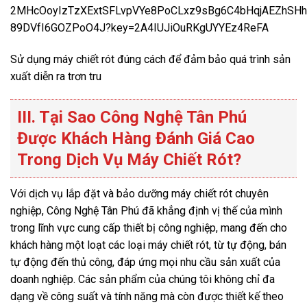
2MHcOoyIzTzXExtSFLvpVYe8PoCLxz9sBg6C4bHqjAEZhSHh
89DVfI6GOZPoO4J?key=2A4IUJiOuRKgUYYEz4ReFA
Sử dụng máy chiết rót đúng cách để đảm bảo quá trình sản
xuất diễn ra trơn tru
III. Tại Sao Công Nghệ Tân Phú
Được Khách Hàng Đánh Giá Cao
Trong Dịch Vụ Máy Chiết Rót?
Với dịch vụ lắp đặt và bảo dưỡng máy chiết rót chuyên
nghiệp, Công Nghệ Tân Phú đã khẳng định vị thế của mình
trong lĩnh vực cung cấp thiết bị công nghiệp, mang đến cho
khách hàng một loạt các loại máy chiết rót, từ tự động, bán
tự động đến thủ công, đáp ứng mọi nhu cầu sản xuất của
doanh nghiệp. Các sản phẩm của chúng tôi không chỉ đa
dạng về công suất và tính năng mà còn được thiết kế theo