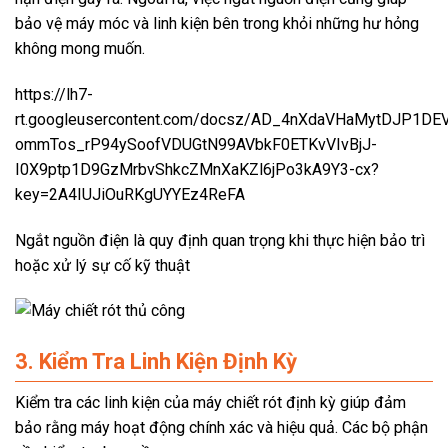
bảo vệ máy móc và linh kiện bên trong khỏi những hư hỏng
không mong muốn.
https://lh7-
rt.googleusercontent.com/docsz/AD_4nXdaVHaMytDJP1D
ommTos_rP94ySoofVDUGtN99AVbkF0ETKvVIvBjJ-
I0X9ptp1D9GzMrbvShkcZMnXaKZl6jPo3kA9Y3-cx?
key=2A4IUJiOuRKgUYYEz4ReFA
Ngắt nguồn điện là quy định quan trọng khi thực hiện bảo trì
hoặc xử lý sự cố kỹ thuật
3. Kiểm Tra Linh Kiện Định Kỳ
Kiểm tra các linh kiện của máy chiết rót định kỳ giúp đảm
bảo rằng máy hoạt động chính xác và hiệu quả. Các bộ phận