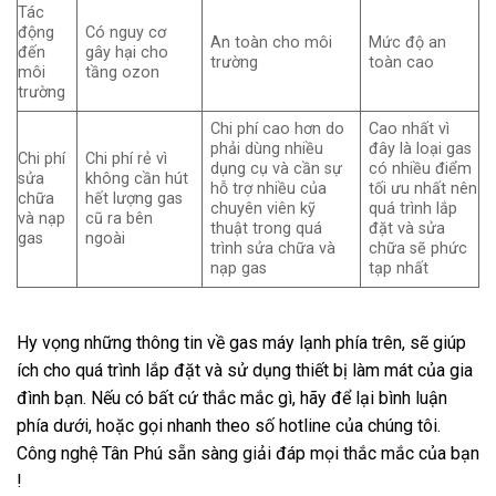
Tác
động
Có nguy cơ
An toàn cho môi
Mức độ an
đến
gây hại cho
trường
toàn cao
môi
tầng ozon
trường
Chi phí cao hơn do
Cao nhất vì
phải dùng nhiều
đây là loại gas
Chi phí
Chi phí rẻ vì
dụng cụ và cần sự
có nhiều điểm
sửa
không cần hút
hỗ trợ nhiều của
tối ưu nhất nên
chữa
hết lượng gas
chuyên viên kỹ
quá trình lắp
và nạp
cũ ra bên
thuật trong quá
đặt và sửa
gas
ngoài
trình sửa chữa và
chữa sẽ phức
nạp gas
tạp nhất
Hy vọng những thông tin về gas máy lạnh phía trên, sẽ giúp
ích cho quá trình lắp đặt và sử dụng thiết bị làm mát của gia
đình bạn. Nếu có bất cứ thắc mắc gì, hãy để lại bình luận
phía dưới, hoặc gọi nhanh theo số hotline của chúng tôi.
Công nghệ Tân Phú sẵn sàng giải đáp mọi thắc mắc của bạn
!