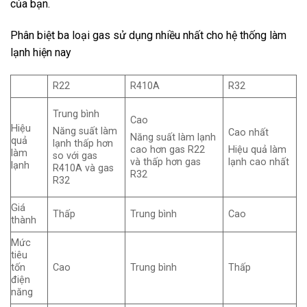
của bạn.
Phân biệt ba loại gas sử dụng nhiều nhất cho hệ thống làm
lạnh hiện nay
R22
R410A
R32
Trung bình
Cao
Hiệu
Năng suất làm
Cao nhất
Năng suất làm lạnh
quả
lạnh thấp hơn
cao hơn gas R22
Hiệu quả làm
làm
so với gas
và thấp hơn gas
lạnh cao nhất
lạnh
R410A và gas
R32
R32
Giá
Thấp
Trung bình
Cao
thành
Mức
tiêu
tốn
Cao
Trung bình
Thấp
điện
năng