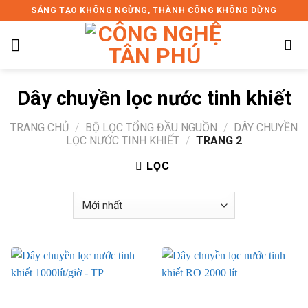
Skip
SÁNG TẠO KHÔNG NGỪNG, THÀNH CÔNG KHÔNG DỪNG
to
content
Dây chuyền lọc nước tinh khiết
TRANG CHỦ
/
BỘ LỌC TỔNG ĐẦU NGUỒN
/
DÂY CHUYỀN
LỌC NƯỚC TINH KHIẾT
/
TRANG 2
LỌC