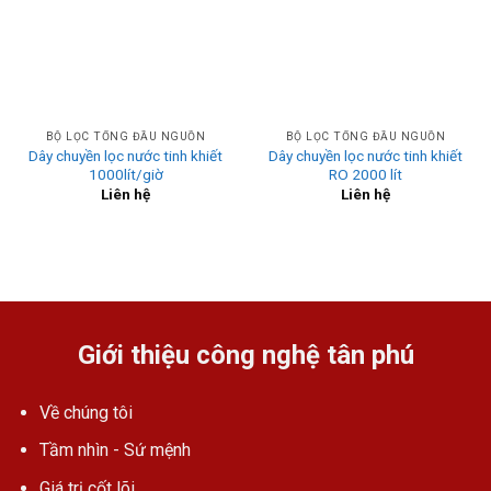
BỘ LỌC TỔNG ĐẦU NGUỒN
BỘ LỌC TỔNG ĐẦU NGUỒN
Dây chuyền lọc nước tinh khiết
Dây chuyền lọc nước tinh khiết
1000lít/giờ
RO 2000 lít
Liên hệ
Liên hệ
Giới thiệu công nghệ tân phú
Về chúng tôi
Tầm nhìn - Sứ mệnh
Giá trị cốt lõi