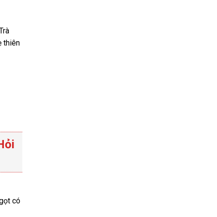
Trà
 thiên
Hỏi
ngọt có