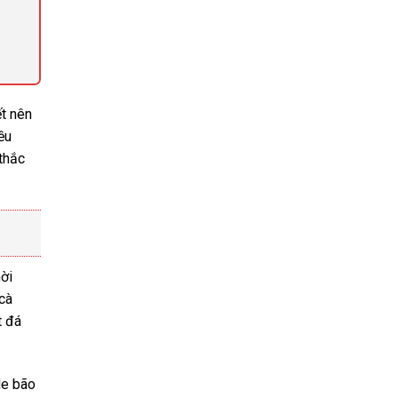
t nên
ều
 thắc
hời
 cà
t đá
de bão