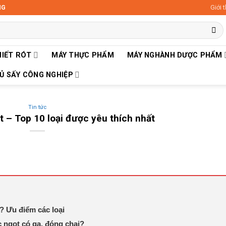
Giới 
NG
HIẾT RÓT
MÁY THỰC PHẨM
MÁY NGHÀNH DƯỢC PHẨM
Ủ SẤY CÔNG NGHIỆP
Tin tức
t – Top 10 loại được yêu thích nhất
? Ưu điểm các loại
c ngọt có ga, đóng chai?