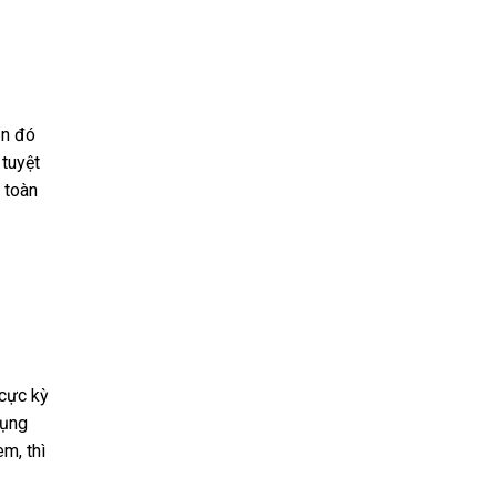
ản đó
 tuyệt
 toàn
 cực kỳ
dụng
m, thì