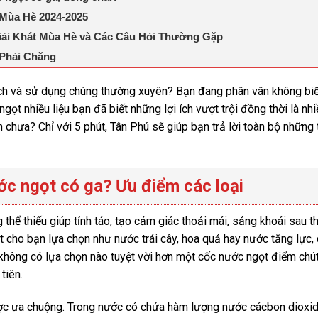
Mùa Hè 2024-2025
ải Khát Mùa Hè và Các Câu Hỏi Thường Gặp
 Phải Chăng
hích và sử dụng chúng thường xuyên? Bạn đang phân vân không biế
t nhiều liệu bạn đã biết những lợi ích vượt trội đồng thời là nhi
 chưa? Chỉ với 5 phút, Tân Phú sẽ giúp bạn trả lời toàn bộ những
ớc ngọt có ga? Ưu điểm các loại
hể thiếu giúp tỉnh táo, tạo cảm giác thoải mái, sảng khoái sau t
t cho bạn lựa chọn như nước trái cây, hoa quả hay nước tăng lực,
sẽ không có lựa chọn nào tuyệt vời hơn một cốc nước ngọt điểm chú
 ngụm đầu tiên.
được ưa chuộng. Trong nước có chứa hàm lượng nước cácbon dioxi