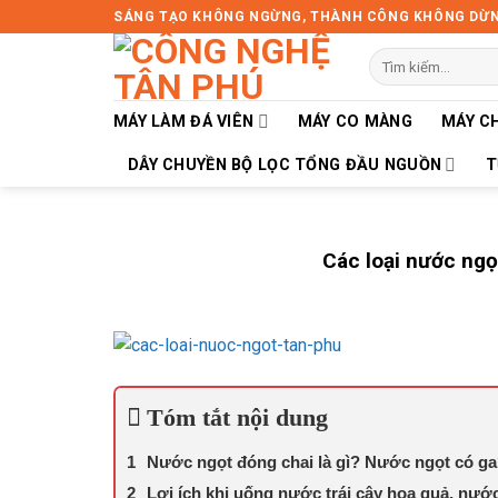
Skip
SÁNG TẠO KHÔNG NGỪNG, THÀNH CÔNG KHÔNG DỪ
to
Tìm
content
kiếm:
MÁY LÀM ĐÁ VIÊN
MÁY CO MÀNG
MÁY C
DÂY CHUYỀN BỘ LỌC TỔNG ĐẦU NGUỒN
T
Các loại nước ngọ
Tóm tắt nội dung
Nước ngọt đóng chai là gì? Nước ngọt có ga
Lợi ích khi uống nước trái cây hoa quả, nướ