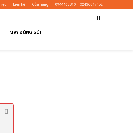
thiệu
Liên hệ
Cửa hàng
0944468810 – 02436617452
MÁY ĐÓNG GÓI