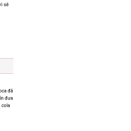
vì sẽ
coca đã
uốn đưa
 cola