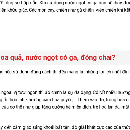
để tăng sự hấp dẫn. Khi sử dụng nước ngọt có ga bạn sẽ thấy đư
 lên khứu giác. Các món cay, chiên như gà chiên, viên chiên khi kế
 hoa quả, nước ngọt có ga, đóng chai?
ng nếu sử dụng đúng cách thì đều mang lại những lợi ích nhất địn
goài vị tươi ngon thì đó chính là sự đa dạng. Có rất nhiều hương 
ng ổi thơm nhẹ, hương cam hòa quyện,… Thêm vào đó, trong hoa q
n của cơ thể như giúp tăng cường hệ miễn dịch, trẻ hóa làn da, mắ
 đến cảm giác sảng khoái bất tận, độ giải khát cực cao của thứ