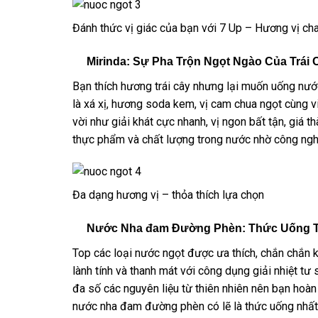
Đánh thức vị giác của bạn với 7 Up – Hương vị c
Mirinda: Sự Pha Trộn Ngọt Ngào Của Trái 
Bạn thích hương trái cây nhưng lại muốn uống nước
là xá xị, hương soda kem, vị cam chua ngọt cùng vi
vời như giải khát cực nhanh, vị ngon bất tận, giá 
thực phẩm và chất lượng trong nước nhờ công nghệ 
Đa dạng hương vị – thỏa thích lựa chọn
Nước Nha đam Đường Phèn: Thức Uống T
Top các loại nước ngọt được ưa thích, chắn chắn
lành tính và thanh mát với công dụng giải nhiệt t
đa số các nguyên liệu từ thiên nhiên nên bạn hoàn 
nước nha đam đường phèn có lẽ là thức uống nhất 