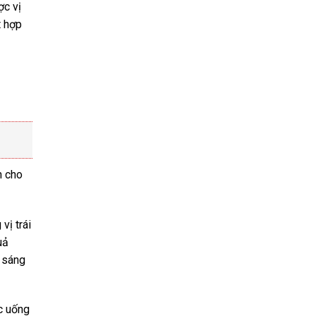
ợc vị
t hợp
h cho
vị trái
uả
t sáng
c uống