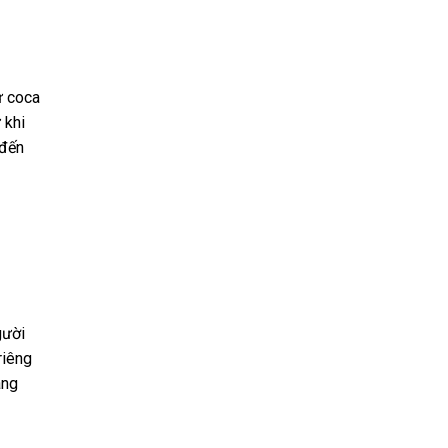
ự coca
 khi
 đến
gười
riêng
àng