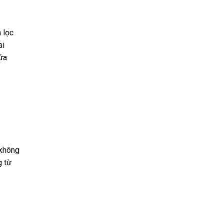
 lọc
ai
lứa
 không
g từ