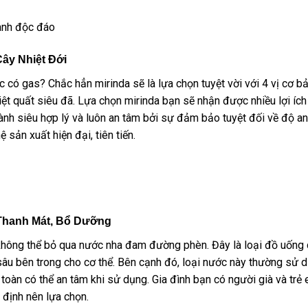
hanh độc đáo
Cây Nhiệt Đới
 có gas? Chắc hẳn mirinda sẽ là lựa chọn tuyệt vời với 4 vị cơ b
ệt quất siêu đã. Lựa chọn mirinda bạn sẽ nhận được nhiều lợi ích
thành siêu hợp lý và luôn an tâm bởi sự đảm bảo tuyệt đối về độ an
sản xuất hiện đại, tiên tiến.
hanh Mát, Bổ Dưỡng
 không thể bỏ qua nước nha đam đường phèn. Đây là loại đồ uống
ư sâu bên trong cho cơ thể. Bên cạnh đó, loại nước này thường sử 
toàn có thể an tâm khi sử dụng. Gia đình bạn có người già và trẻ e
định nên lựa chọn.