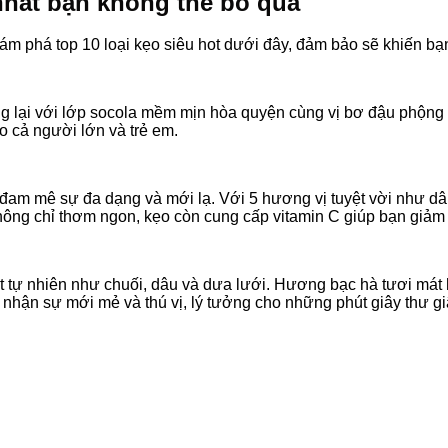
nhất bạn không thể bỏ qua
m phá top 10 loại kẹo siêu hot dưới đây, đảm bảo sẽ khiến bạn 
g lại với lớp socola mềm mịn hòa quyện cùng vị bơ đậu phộng
o cả người lớn và trẻ em.
đam mê sự đa dạng và mới lạ. Với 5 hương vị tuyệt vời như dâ
ông chỉ thơm ngon, kẹo còn cung cấp vitamin C giúp bạn giảm 
ọt tự nhiên như chuối, dâu và dưa lưới. Hương bạc hà tươi mát 
hận sự mới mẻ và thú vị, lý tưởng cho những phút giây thư giã