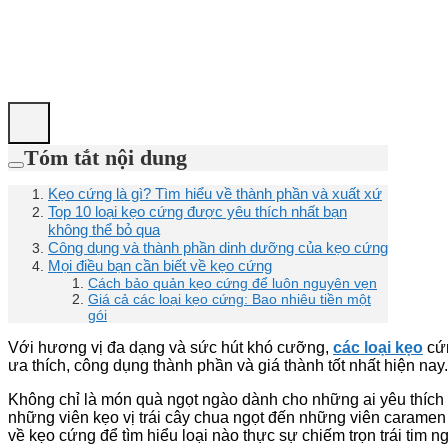
Tóm tắt nội dung
Kẹo cứng là gì? Tìm hiểu về thành phần và xuất xứ
Top 10 loại kẹo cứng được yêu thích nhất bạn
không thể bỏ qua
Công dụng và thành phần dinh dưỡng của kẹo cứng
Mọi điều bạn cần biết về kẹo cứng
Cách bảo quản kẹo cứng để luôn nguyên vẹn
Giá cả các loại kẹo cứng: Bao nhiêu tiền một
gói
Với hương vị đa dạng và sức hút khó cưỡng,
các loại kẹo
cứn
ưa thích, công dụng thành phần và giá thành tốt nhất hiện nay.
Không chỉ là món quà ngọt ngào dành cho những ai yêu thích vị
những viên kẹo vị trái cây chua ngọt đến những viên caramen
về kẹo cứng để tìm hiểu loại nào thực sự chiếm trọn trái tim n