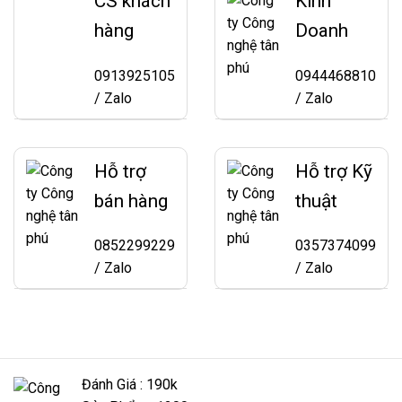
CS khách
Kinh
hàng
Doanh
0913925105
0944468810
/ Zalo
/ Zalo
Hỗ trợ
Hỗ trợ Kỹ
bán hàng
thuật
0852299229
0357374099
/ Zalo
/ Zalo
Đánh Giá : 190k