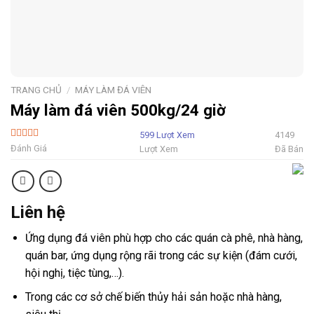
TRANG CHỦ
/
MÁY LÀM ĐÁ VIÊN
Máy làm đá viên 500kg/24 giờ
599 Lượt Xem
4149
5 Sao
Đánh Giá
Lượt Xem
Đã Bán
Liên hệ
Ứng dụng đá viên phù hợp cho các quán cà phê, nhà hàng,
quán bar, ứng dụng rộng rãi trong các sự kiện (đám cưới,
hội nghị, tiệc tùng,…).
Trong các cơ sở chế biến thủy hải sản hoặc nhà hàng,