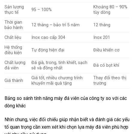
Sản lượng
Khoảng 80 – 90%
95 – 100%
thực tế
tùy dòng
Thời gian
12 tháng – bảo trì 5 năm
12 tháng
bảo hành
Chất liệu
Inox cao cấp 304
Inox 201
Hệ thống
Tự động hiện đại
Điều khiển cơ
điều kiện
Chất lượng
Đá già, trong, tinh khiết, sạch
Đá có bọt khí
đá viên
sẽ và đồng nhất
Giá tốt, nhiều chương trình
Thay đổi theo thị
Giá thành
khuyến mãi quà tặng
trường
Bảng so sánh tính năng máy đá viên của công ty so với các
dòng khác
Nhìn chung, việc đối chiếu giúp nhận biết và đánh giá các yếu
tố quan trọng cần xem xét khi chọn lựa máy đá viên phù hợp