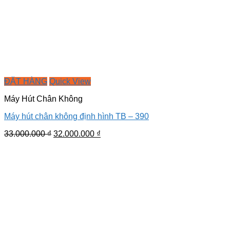
ĐẶT HÀNG
Quick View
Máy Hút Chân Không
Máy hút chân không định hình TB – 390
Giá
Giá
33.000.000
₫
32.000.000
₫
gốc
hiện
là:
tại
33.000.000 ₫.
là:
32.000.000 ₫.