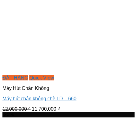
ĐẶT HÀNG
Quick View
Máy Hút Chân Không
Máy hút chân không chè LD – 660
Giá
Giá
12.000.000
₫
11.700.000
₫
gốc
hiện
-20%
là:
tại
12.000.000 ₫.
là:
11.700.000 ₫.