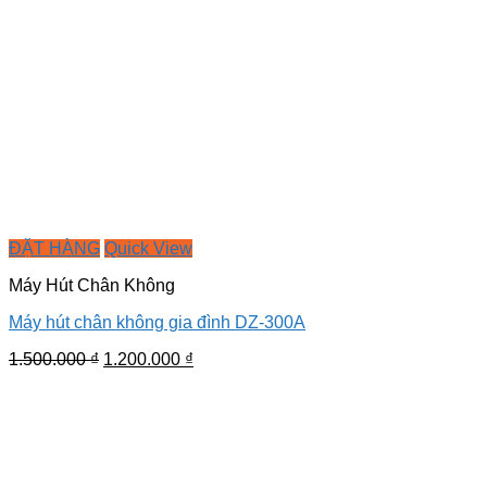
ĐẶT HÀNG
Quick View
Máy Hút Chân Không
Máy hút chân không gia đình DZ-300A
Giá
Giá
1.500.000
₫
1.200.000
₫
gốc
hiện
là:
tại
1.500.000 ₫.
là:
1.200.000 ₫.