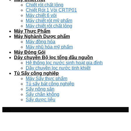
Chiết rót chất lỏng
Chiết Rót 1 Vòi CRTP01
Máy chiết 6 vòi
Máy chiết rót mỹ phẩm
Máy chiết rót chất lỏng
Máy Thực Phẩm
Máy Nghành Dược phẩm
Máy đồng hóa
Máy nhũ hóa mỹ phẩm
Máy Đóng Gói
Dây chuyền Bộ lọc tổng đầu nguồn
Hệ thống lọc nước sinh hoạt gia đình
Dây chuyền lọc nước tinh khiết
Tủ Sấy công nghiệp
Máy Sấy thực phẩm
Tủ sấy bát công nghiệp
Sấy nông sản
Sấy chân không
Sấy dược liệu
-3%