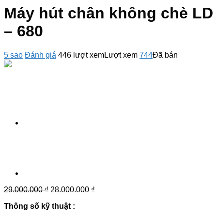
Máy hút chân không chè LD
– 680
5 sao
Đánh giá
446 lượt xem
Lượt xem
744
Đã bán
Giá
Giá
29.000.000
₫
28.000.000
₫
gốc
hiện
Thông số kỹ thuật :
là:
tại
29.000.000 ₫.
là: