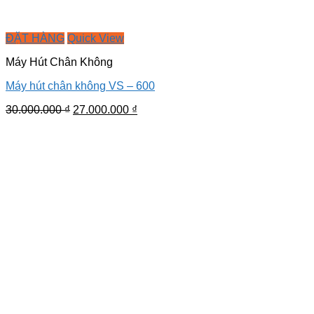
ĐẶT HÀNG
Quick View
Máy Hút Chân Không
Máy hút chân không VS – 600
Giá
Giá
30.000.000
₫
27.000.000
₫
gốc
hiện
là:
tại
30.000.000 ₫.
là:
27.000.000 ₫.