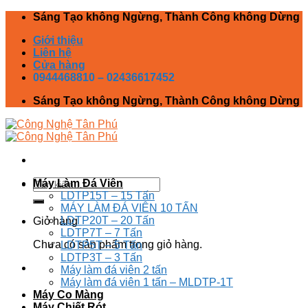
Skip
Sáng Tạo không Ngừng, Thành Công không Dừng
to
Giới thiệu
content
Liên hệ
Cửa hàng
0944468810 – 02436617452
Sáng Tạo không Ngừng, Thành Công không Dừng
Tìm
Máy Làm Đá Viên
kiếm:
LDTP15T – 15 Tấn
MÁY LÀM ĐÁ VIÊN 10 TẤN
LDTP20T – 20 Tấn
Giỏ hàng
LDTP7T – 7 Tấn
Chưa có sản phẩm trong giỏ hàng.
LDTP5T – 5 Tấn
LDTP3T – 3 Tấn
Máy làm đá viên 2 tấn
Máy làm đá viên 1 tấn – MLDTP-1T
Máy Co Màng
Máy Chiết Rót