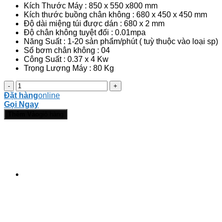
Kích Thước Máy : 850 x 550 x800 mm
28.000.000 ₫.
Kích thước buồng chân không : 680 x 450 x 450 mm
Độ dài miệng túi được dán : 680 x 2 mm
Độ chân không tuyệt đối : 0.01mpa
Năng Suất : 1-20 sản phẩm/phút ( tuỳ thuộc vào loại sp)
Số bơm chân không : 04
Công Suất : 0.37 x 4 Kw
Trọng Lượng Máy : 80 Kg
Máy
hút
Đặt hàng
online
chân
Gọi Ngay
không
Thêm Vào
giỏ hàng
chè
LD
-
680
số
lượng