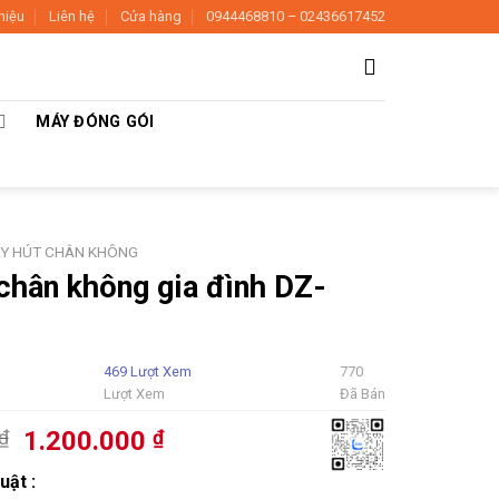
thiệu
Liên hệ
Cửa hàng
0944468810 – 02436617452
MÁY ĐÓNG GÓI
Y HÚT CHÂN KHÔNG
chân không gia đình DZ-
469 Lượt Xem
770
Lượt Xem
Đã Bán
Giá
Giá
₫
1.200.000
₫
gốc
hiện
uật :
là:
tại