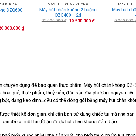
ÂN KHÔNG
MÁY HÚT CHÂN KHÔNG
MÁY HÚT
Máy hút chân không 2 buồng
Máy hút ch
ồng DZQ600
DZQ400 – 2d
Giá
Giá
22.000.000
₫
19.500.000
₫
9.000.000
gốc
hiện
ếp
Giá
Giá
20.000.000
₫
là:
tại
.00
5
gốc
hiện
22.000.000 ₫.
là:
à:
tại
19.500.000 ₫.
21.000.000 ₫.
là:
20.000.000 ₫.
 chuyên dụng để bảo quản thực phẩm. Máy hút chân không DZ-30
, hoa quả, thực phẩm, thuỷ sản, đặc sản địa phương, nguyên liệu c
g bột, dạng keo dính…đều có thể đóng gói bằng máy hút chân khô
ợc thiết kế đơn giản, chỉ cần bạn sử dụng chiếc túi mà nhà sản 
à bạn đã có một túi đồ ăn được hút chân không đảm bảo.
phổ biến, được nhiều nhà sản xuất, chế biến thực phẩm lựa chọn 