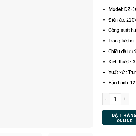
Model: DZ-
Điện áp: 22
Công suất hú
Trọng lượng:
Chiều dài đư
Kích thước: 
Xuất xứ : Tr
Bảo hành: 12 
Máy hút chân kh
ĐẶT HÀN
ONLINE