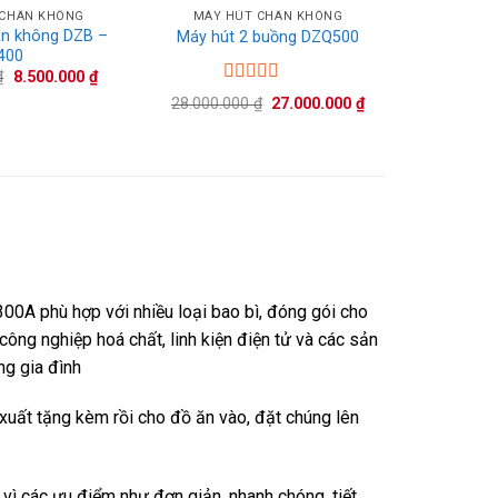
 CHÂN KHÔNG
MÁY HÚT CHÂN KHÔNG
MÁY H
ân không DZB –
Máy hút 2 buồng DZQ500
Máy hút c
400
Giá
Giá
₫
8.500.000
₫
gốc
hiện
Được xếp
Giá
Giá
28.000.000
₫
27.000.000
₫
là:
tại
hạng
5.00
5
gốc
hiện
9.000.000 ₫.
là:
sao
là:
tại
8.500.000 ₫.
28.000.000 ₫.
là:
27.000.000 ₫.
0A phù hợp với nhiều loại bao bì, đóng gói cho
ông nghiệp hoá chất, linh kiện điện tử và các sản
ng gia đình
xuất tặng kèm rồi cho đồ ăn vào, đặt chúng lên
vì các ưu điểm như đơn giản, nhanh chóng, tiết