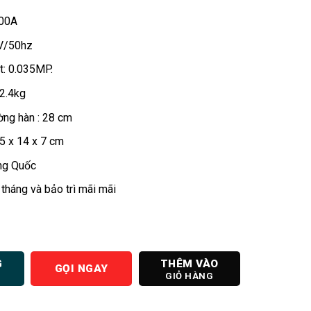
1.500.000 ₫.
là:
300A
1.200.000 ₫.
0V/50hz
t: 0.035MP.
 2.4kg
ờng hàn : 28 cm
35 x 14 x 7 cm
ung Quốc
tháng và bảo trì mãi mãi
ông gia đình DZ-300A số lượng
G
THÊM VÀO
GỌI NGAY
GIỎ HÀNG