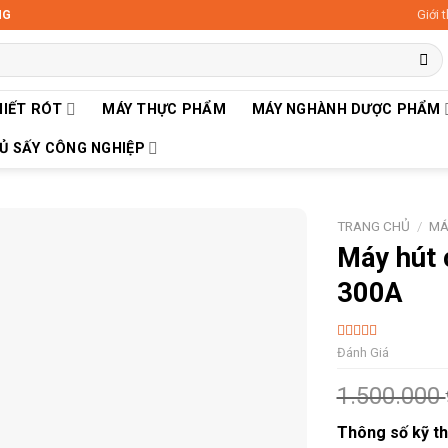
Giới 
NG
HIẾT RÓT
MÁY THỰC PHẨM
MÁY NGHÀNH DƯỢC PHẨM
Ủ SẤY CÔNG NGHIỆP
TRANG CHỦ
/
MÁ
Máy hút 
300A
5 Sao
Đánh Giá
1.500.000
Thông số kỹ th