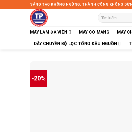
Skip
SÁNG TẠO KHÔNG NGỪNG, THÀNH CÔNG KHÔNG DỪ
to
Tìm
content
kiếm:
MÁY LÀM ĐÁ VIÊN
MÁY CO MÀNG
MÁY C
DÂY CHUYỀN BỘ LỌC TỔNG ĐẦU NGUỒN
T
-20%