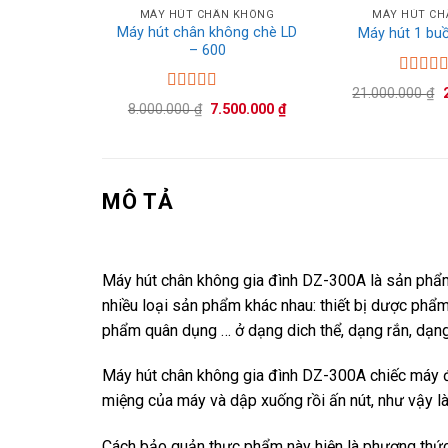
MÁY HÚT CHÂN KHÔNG
MÁY HÚT CH
Máy hút chân không chè LD
Máy hút 1 bu
– 600
Được x
21.000.000
₫
hạng
5
Được xếp
Giá
Giá
8.000.000
₫
7.500.000
₫
sao
hạng
5.00
5
l
gốc
hiện
sao
là:
tại
8.000.000 ₫.
là:
7.500.000 ₫.
MÔ TẢ
Máy hút chân không gia đình DZ-300A là sản phẩm
nhiều loại sản phẩm khác nhau: thiết bị dược phẩm
phẩm quân dụng … ở dạng dich thể, dạng rắn, dạn
Máy hút chân không gia đình DZ-300A chiếc máy đư
miệng của máy và dập xuống rồi ấn nút, như vậy l
Cách bảo quản thực phẩm này hiện là phương thức 