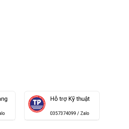
àng
Hỗ trợ Kỹ thuật
alo
0357374099 / Zalo