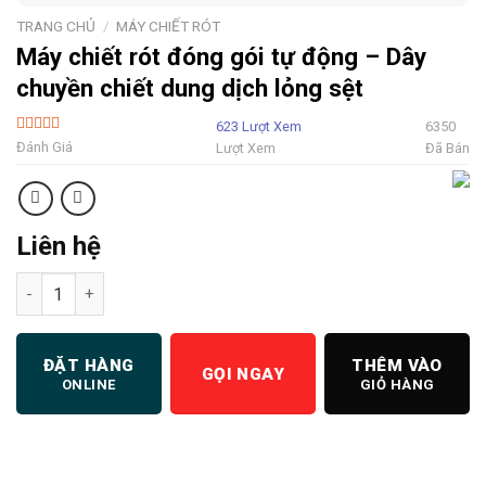
TRANG CHỦ
/
MÁY CHIẾT RÓT
Máy chiết rót đóng gói tự động – Dây
chuyền chiết dung dịch lỏng sệt
623 Lượt Xem
6350
5 Sao
Đánh Giá
Lượt Xem
Đã Bán
Liên hệ
Máy chiết rót đóng gói tự động - Dây chuyền chiết dung dịch l
ĐẶT HÀNG
THÊM VÀO
GỌI NGAY
ONLINE
GIỎ HÀNG