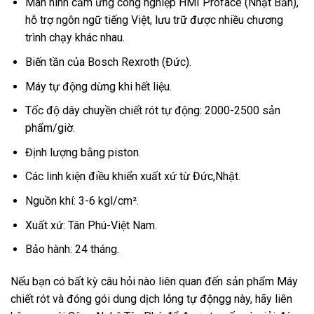
Màn hình cảm ứng công nghiệp HMI Proface (Nhật Bản),
hỗ trợ ngôn ngữ tiếng Việt, lưu trữ được nhiều chương
trình chạy khác nhau.
Biến tần của Bosch Rexroth (Đức).
Máy tự động dừng khi hết liệu.
Tốc độ dây chuyền chiết rót tự động: 2000-2500 sản
phẩm/giờ.
Định lượng bằng piston.
Các linh kiện điều khiển xuất xứ từ Đức,Nhật.
Nguồn khí: 3-6 kgl/cm².
Xuất xứ: Tân Phú-Việt Nam.
Bảo hành: 24 tháng.
Nếu bạn có bất kỳ câu hỏi nào liên quan đến sản phẩm Máy
chiết rót và đóng gói dung dịch lỏng tự độngg này, hãy liên