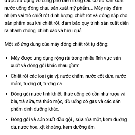
được sử dụng vô cùng phổ biến trong các cơ sở sản xuất
nước uống đóng chai, sản xuất mỹ phẩm,… Máy này đảm
nhiệm vai trò chiết rót định lượng, chiết rót và đóng nắp cho
sản phẩm sau khi chiết rót, đảm bảo quy trình sản xuất diễn
ra nhanh chóng, chính xác và hiệu quả.
Một số ứng dụng của máy đóng chiết rót tự động:
Máy được ứng dụng rộng rãi trong nhiều lĩnh vực sản
xuất và đóng gói khác nhau gồm:
Chiết rót các loại gia vị: nước chấm, nước cốt dừa, nước
mắm, tương ớt, tương cà.
Đóng gói nước tinh khiết, thức uống có cồn như rượu và
bia, trà sữa, trà thảo mộc, đồ uống có gas và các sản
phẩm dinh dưỡng khác.
Đóng gói và sản xuất dầu gội , sữa rửa mặt, kem dưỡng
da, nước hoa, xịt khoáng, kem dưỡng ẩm.