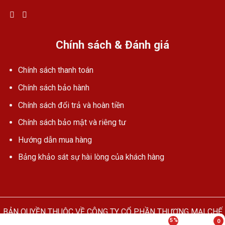
Chính sách & Đánh giá
Chính sách thanh toán
Chính sách bảo hành
Chính sách đổi trả và hoàn tiền
Chính sách bảo mật và riêng tư
Hướng dẫn mua hàng
Bảng khảo sát sự hài lòng của khách hàng
BẢN QUYỀN THUỘC VỀ CÔNG TY CỔ PHẦN THƯƠNG MẠI CHẾ
5%
0
TẠO & CHUYỂN GIAO CÔNG NGHỆ TÂN PHÚ