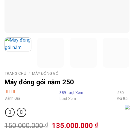
TRANG CHỦ
/
MÁY ĐÓNG GÓI
Máy đóng gói nằm 250
389 Lượt Xem
580
5 Sao
Đánh Giá
Lượt Xem
Đã Bán
Giá
Giá
150.000.000
₫
135.000.000
₫
gốc
hiện