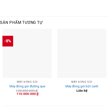
SẢN PHẨM TƯƠNG TỰ
-8%
MÁY ĐÓNG GÓI
MÁY ĐÓNG GÓI
Máy đóng gói đường que
Máy đóng gói bột canh
120.000.000
₫
Liên hệ
Giá
Giá
110.000.000
₫
gốc
hiện
là:
tại
120.000.000 ₫.
là:
110.000.000 ₫.