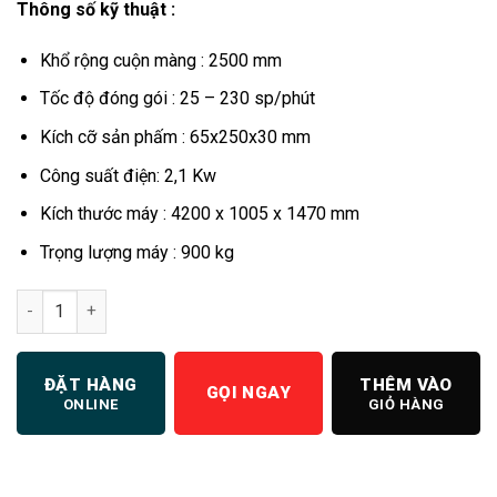
Thông số kỹ thuật :
là:
tại
150.000.000 ₫.
là:
Khổ rộng cuộn màng : 2500 mm
135.000.00
Tốc độ đóng gói : 25 – 230 sp/phút
Kích cỡ sản phấm : 65x250x30 mm
Công suất điện: 2,1 Kw
Kích thước máy : 4200 x 1005 x 1470 mm
Trọng lượng máy : 900 kg
Máy đóng gói nằm 250 số lượng
ĐẶT HÀNG
THÊM VÀO
GỌI NGAY
ONLINE
GIỎ HÀNG