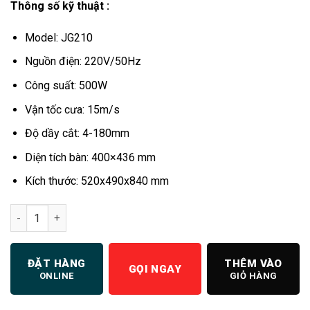
Thông số kỹ thuật :
là:
tại
16.000.000 ₫.
là:
Model: JG210
15.500.000 ₫
Nguồn điện: 220V/50Hz
Công suất: 500W
Vận tốc cưa: 15m/s
Độ dầy cắt: 4-180mm
Diện tích bàn: 400×436 mm
Kích thước: 520x490x840 mm
Máy cưa xương số lượng
ĐẶT HÀNG
THÊM VÀO
GỌI NGAY
ONLINE
GIỎ HÀNG