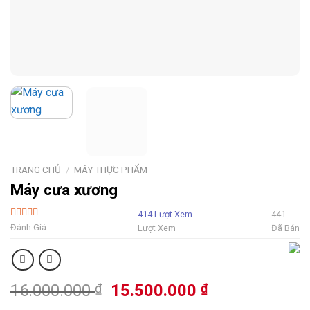
TRANG CHỦ
/
MÁY THỰC PHẨM
Máy cưa xương
414 Lượt Xem
441
5 Sao
Đánh Giá
Lượt Xem
Đã Bán
Giá
Giá
16.000.000
₫
15.500.000
₫
gốc
hiện