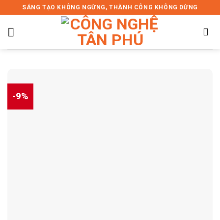
Skip
SÁNG TẠO KHÔNG NGỪNG, THÀNH CÔNG KHÔNG DỪNG
to
content
-9%