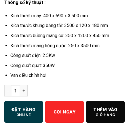
Thông số kỹ thuật :
là:
tại
55.000.000 ₫.
là:
Kích thước máy: 400 x 690 x 3.500 mm
50.000.000 ₫
Kích thước khung băng tải: 3500 x 120 x 180 mm
Kích thước buồng màng co: 350 x 1200 x 450 mm
Kích thước máng hứng nước: 250 x 3500 mm
Công suất điện: 2.5Kw
Công suất quạt: 350W
Van điều chỉnh hơi
Máy co màng hơi số lượng
ĐẶT HÀNG
THÊM VÀO
GỌI NGAY
ONLINE
GIỎ HÀNG